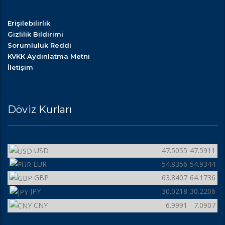
Erişilebilirlik
Gizlilik Bildirimi
Sorumluluk Reddi
KVKK Aydınlatma Metni
İletişim
Döviz Kurları
USD
47.5055
47.5911
EUR
54.8356
54.9344
GBP
63.8407
64.1736
JPY
30.0218
30.2206
CNY
6.9991
7.0907