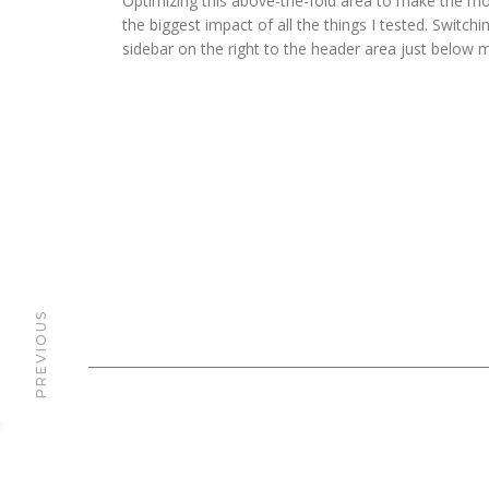
Optimizing this above-the-fold area to make the mo
the biggest impact of all the things I tested. Switch
sidebar on the right to the header area just below 
PREVIOUS