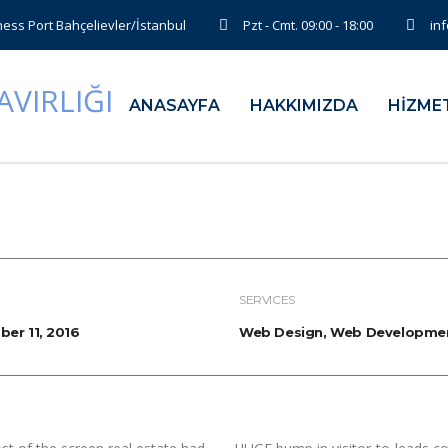
ess Port Bahçelievler/İstanbul
Pzt - Cmt. 09:00 - 18:00
in
ANASAYFA
HAKKIMIZDA
HİZME
SERVICES
er 11, 2016
Web Design, Web Developme