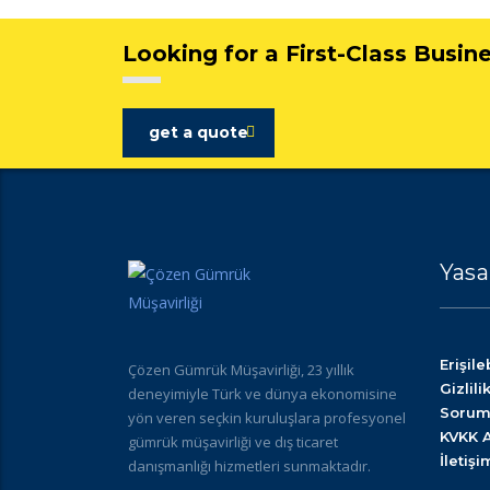
Looking for a First-Class Busin
get a quote
Yasa
Erişileb
Çözen Gümrük Müşavirliği, 23 yıllık
Gizlili
deneyimiyle Türk ve dünya ekonomisine
Sorum
yön veren seçkin kuruluşlara profesyonel
KVKK 
gümrük müşavirliği ve dış ticaret
İletişi
danışmanlığı hizmetleri sunmaktadır.