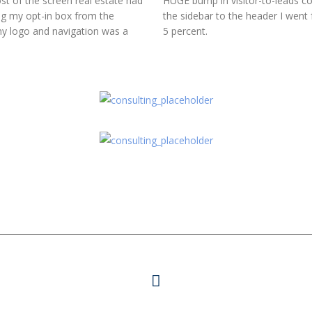
st of the screen real estate had
HUGE bump in visitor-to-leads co
ing my opt-in box from the
the sidebar to the header I went
my logo and navigation was a
5 percent.