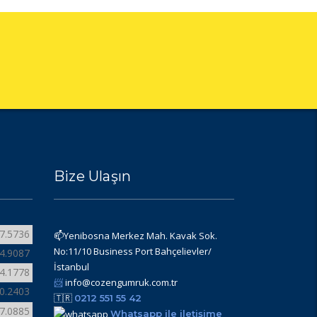
Bize Ulaşın
7.5736
📫Yenibosna Merkez Mah. Kavak Sok.
No:11/10 Business Port Bahçelievler/
4.9087
İstanbul
4.1778
📨
info@cozengumruk.com.tr
0.2403
🇹🇷
0212 551 55 42
7.0885
Whatsapp ile iletişime