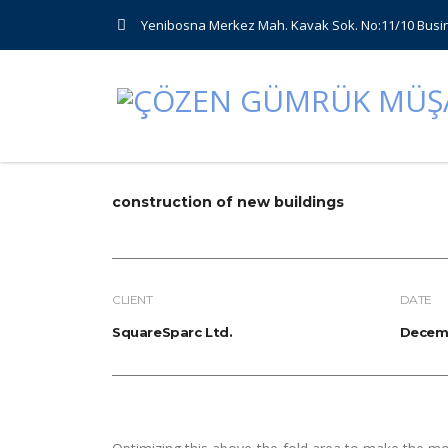
Yenibosna Merkez Mah. Kavak Sok. No:11/10 Busin
construction of new buildings
CLIENT
DATE
SquareSparc Ltd.
Decemb