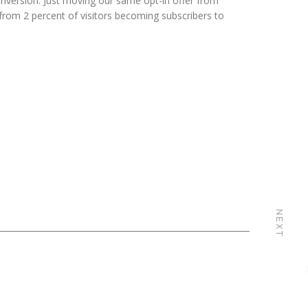
nversion. Just moving our same opt-in offer from
 from 2 percent of visitors becoming subscribers to
NEXT