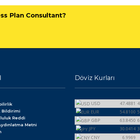
ess Plan Consultant?
l
Döviz Kurları
USD
47.4881
4
ilirlik
k Bildirimi
EUR
54.8100
5
luluk Reddi
GBP
63.8450
6
Aydınlatma Metni
JPY
30.0414
3
m
CNY
6.9969