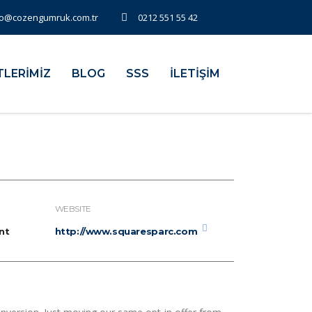
fo@cozengumruk.com.tr
0212 551 55 42
TLERİMİZ
BLOG
SSS
İLETİŞİM
WEBSITE
nt
http://www.squaresparc.com